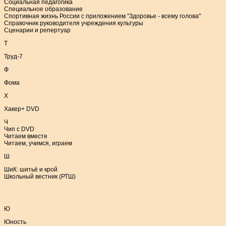
Социальная педагогика
Специальное образование
Спортивная жизнь России с приложением "Здоровье - всему голова"
Справочник руководителя учреждения культуры
Сценарии и репертуар
Т
Труд-7
Ф
Фома
Х
Хакер+ DVD
Ч
Чип с DVD
Читаем вместе
Читаем, учимся, играем
Ш
ШиК: шитьё и крой
Школьный вестник (РТШ)
Ю
Юность