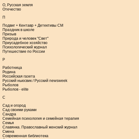
О, Русская земля
Отечество
П
Подвиг + Кентавр + Детективы СМ
Праздник в школе
Призыв
Природа и человек "Свет"
Приусадебное хозяйство
Психологический журнал
Путешествие по России
Р
Работница
Родина
Российская газета
Русский ньюсвик / Русский newsweek
Рыболов
Рыболов - elite
С
Сад и огород
Сад своими руками
Сандра
Семейная психология и семейная терапия
Семья
Славянка. Православный женский журнал
Смена
Современная библиотека