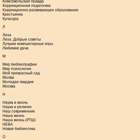
Комсомольская правда
Коррекционная педагогика
Коррекционно-развивающее образование
Крестьянка
Культура
Л
Лиза
Лиза. Добрые советы
Лучшие компьютерные игры
Любимая дача
М
Мир библиографии
Мир психологии
Мой прекрасный сад
Молва
Молодая гвардия
Москва
Н
Наука и жизнь
Наука и религия
Наш современник
Наша жизнь
Наша жизнь (РТШ)
НЕВА
Новая библиотека
О