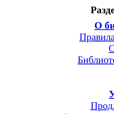
Разд
О б
Правила
О
Библиот
Прод