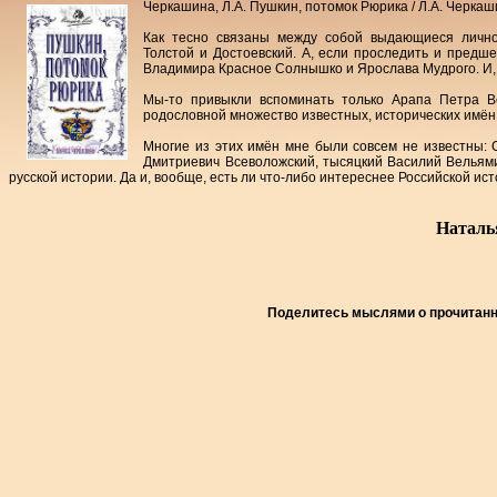
Черкашина, Л.А. Пушкин, потомок Рюрика / Л.А. Черкашин
Как тесно связаны между собой выдающиеся личнос
Толстой и Достоевский. А, если проследить и предше
Владимира Красное Солнышко и Ярослава Мудрого. И,
Мы-то привыкли вспоминать только Арапа Петра Вел
родословной множество известных, исторических имён
Многие из этих имён мне были совсем не известны: 
Дмитриевич Всеволожский, тысяцкий Василий Вельями
русской истории. Да и, вообще, есть ли что-либо интереснее Российской ис
Наталь
Поделитесь мыслями о прочитан