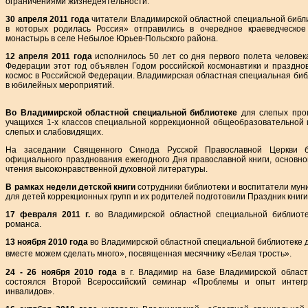
ограничениями жизнедеятельности.
30 апреля 2011 года
читатели Владимирской областной специальной библи
в которых родилась Россия» отправились в очередное краеведческое
монастырь в селе Небылое Юрьев-Польского района.
12 апреля 2011 года
исполнилось 50 лет со дня первого полета человек
Федерации этот год объявлен Годом российской космонавтики и празднов
космос в Российской Федерации. Владимирская областная специальная биб
в юбилейных мероприятий.
Во Владимирской областной специальной библиотеке
для слепых про
учащихся 1-х классов специальной коррекционной общеобразовательной 
слепых и слабовидящих.
На заседании Священного Синода Русской Православной Церкви 
официального празднования ежегодного Дня православной книги, основно
чтения высоконравственной духовной литературы.
В рамках недели детской книги
сотрудники библиотеки и воспитатели мун
для детей коррекционных групп и их родителей подготовили Праздник книги
17 февраля 2011 г.
во Владимирской областной специальной библиоте
романса.
13 ноября 2010 года
во Владимирской областной специальной библиотеке 
вместе можем сделать много», посвященная месячнику «Белая трость».
24 - 26 ноября 2010 года
в г. Владимир на базе Владимирской област
состоялся Второй Всероссийский семинар «Проблемы и опыт интегри
инвалидов».