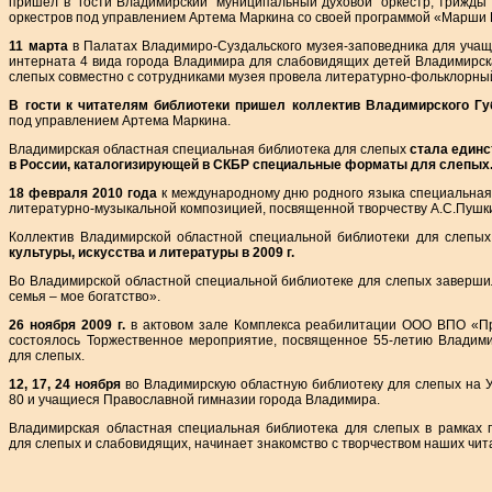
пришел в гости Владимирский муниципальный духовой оркестр, трижды 
оркестров под управлением Артема Маркина со своей программой «Марши
11 марта
в Палатах Владимиро-Суздальского музея-заповедника для учащ
интерната 4 вида города Владимира для слабовидящих детей Владимирск
слепых совместно с сотрудниками музея провела литературно-фольклорный
В гости к читателям библиотеки пришел коллектив Владимирского Гу
под управлением Артема Маркина.
Владимирская областная специальная библиотека для слепых
стала единс
в России, каталогизирующей в СКБР специальные форматы для слепых
18 февраля 2010 года
к международному дню родного языка специальная 
литературно-музыкальной композицией, посвященной творчеству А.С.Пушкин
Коллектив Владимирской областной специальной библиотеки для слепы
культуры, искусства и литературы в 2009 г.
Во Владимирской областной специальной библиотеке для слепых заверши
семья – мое богатство».
26 ноября 2009 г.
в актовом зале Комплекса реабилитации ООО ВПО «Пр
состоялось Торжественное мероприятие, посвященное 55-летию Владими
для слепых.
12, 17, 24 ноября
во Владимирскую областную библиотеку для слепых на 
80 и учащиеся Православной гимназии города Владимира.
Владимирская областная специальная библиотека для слепых в рамках 
для слепых и слабовидящих, начинает знакомство с творчеством наших чит