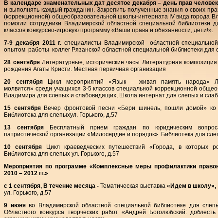
В календаре знаменательных дат десятое декабря – день прав человек
и выполнять каждый гражданин. Закрепить полученные знания о своих пр
(коррекционной) общеобразовательной школы-интерната IV вида города В
помогли сотрудники Владимирской областной специальной библиотеки д
классов конкурсно-игровую программу «Ваши права и обязанности, дети!».
7-9 декабря 2011 г.
специалисты Владимирской областной специальной
опытом работы коллег Рязанской областной специальной библиотеки для 
28 сентября
Литературные, исторические часы Литературная композиция 
рождения Агаты Кристи. Местная первичная организация
20 сентября
Цикл мероприятий «Язык – живая память народа» Ли
молвится» среди учащихся 3-5 классов специальной коррекционной общео
Владимира для слепых и слабовидящих, Школа интернат для слепых и сла
15 сентября
Вечер фронтовой песни «Бери шинель, пошли домой» ко 
Библиотека для слепыхул. Горького, д.57
13 сентября
Бесплатный прием граждан по юридическим вопроса
патриотической организации «Милосердие и порядок». Библиотека для слепы
10 сентября
Цикл краеведческих путешествий «Города, в которых род
Библиотека для слепых ул. Горького, д.57
Мероприятия по программе «Комплексные меры профилактики право
2010 – 2012 гг.»
c 1 сентября, В течение месяца
-
Тематическая выставка
«Идем в школу»,
ул. Горького, д.57
9 июня
во Владимирской областной специальной библиотеке для слеп
Областного конкурса творческих работ «Андрей Боголюбский: доблест