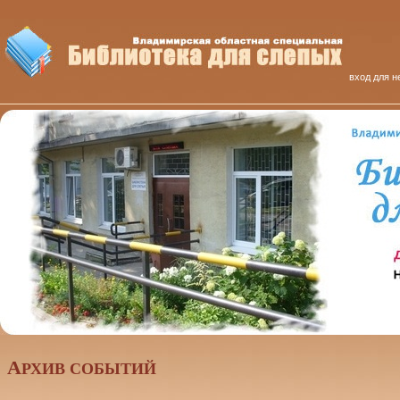
вход для н
А
РХИВ СОБЫТИЙ