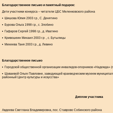
Благодарственное письмо и памятный подарок:
Дети участники конкурса – читатели ЦБС Меленковского района
• Шишова Юлия 2003 г.р., С. Денятино
• Бурова Ольга 1998 г.р., с. Злобино
• Гафаров Сергей 1998 г.р., д. Иватино
• Кривошеин Михаил 2003 г.р ., с. Бутылицы
• Михеева Таня 2003 г.р., д. Левино
Благодарственное письмо
• Городской общественной организации инвалидов-опорников «Надежда» (г
• Шуваевой Ольге Павловне, заведующей краеведческим музеем муниципал
районный Центр культуры и искусства»
Диплом участника
Авдеева Светлана Владимировна, пос. Ставрово Собинского района