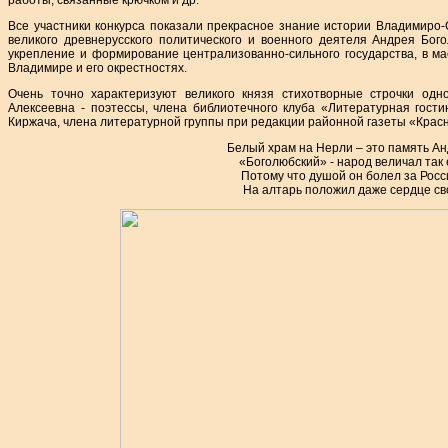
работы, связанные крючком и др.
Все участники конкурса показали прекрасное знание истории Владимиро-
великого древнерусского политического и военного деятеля Андрея Бого
укрепление и формирование централизованно-сильного государства, в м
Владимире и его окрестностях.
Очень точно характеризуют великого князя стихотворные строчки одн
Алексеевна - поэтессы, члена библиотечного клуба «Литературная гост
Киржача, члена литературной группы при редакции районной газеты «Крас
Белый храм на Нерли – это память А
«Боголюбский» - народ величал так 
Потому что душой он болел за Росс
На алтарь положил даже сердце св