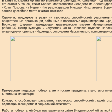
В канву праздника органично вплетались баллада, исполненная под гит
его сыном Антоном, стихи Бориса Мартьяновича Лебедева из Александро
«Храм Покрова на Нерли» (по реконструкции Николая Николаевича Ворон
заняла достойное место в читальном зале.
Огромную поддержку в развитии творческих способностей участников 
общественные организации, районные и поселковые администрации. Сред
Борисович Шурыгин, заведующая краеведческим музеем Муниципальн
районный Центр культуры и искусства» Ольга Павловна Шуваева, колле
инвалидов–опорников «Надежда», сотрудники Черкутинского психоневролог
Прекрасным подарком победителям и гостям праздника стало выступле
Княгинина монастыря.
Конкурс способствовал раскрытию творческих способностей людей ог
адаптации в общество и социальной активности.
Работы победителей будут выставлены на сайте Владимирской областной 