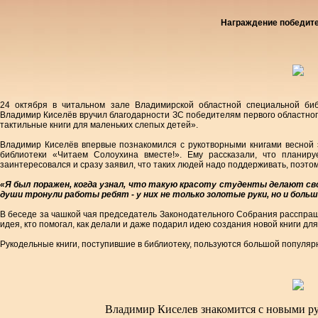
Награждение победите
24 октября в читальном зале Владимирской областной специальной би
Владимир Киселёв вручил благодарности ЗС победителям первого областног
тактильные книги для маленьких слепых детей».
Владимир Киселёв впервые познакомился с рукотворными книгами весной э
библиотеки «Читаем Солоухина вместе!». Ему рассказали, что планиру
заинтересовался и сразу заявил, что таких людей надо поддерживать, поэт
«Я был поражен, когда узнал, что такую красоту студенты делают сво
души тронули работы ребят - у них не только золотые руки, но и боль
В беседе за чашкой чая председатель Законодательного Собрания расспраш
идея, кто помогал, как делали и даже подарил идею создания новой книги для
Рукодельные книги, поступившие в библиотеку, пользуются большой популяр
Владимир Киселев знакомится с новыми р