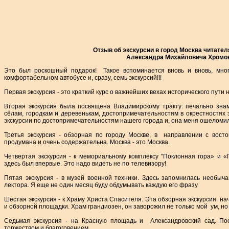
Отзыв об экскурсии в город Москва читател
Александра Михайловича Хромо
Это был роскошный подарок! Такое вспоминается вновь и вновь, мно
комфортабельном автобусе и, сразу, семь экскурсий!!!
Первая экскурсия - это краткий курс о важнейших вехах исторического пути
Вторая экскурсия была посвящена Владимирскому тракту: печально зна
сёлам, городкам и деревенькам, достопримечательностям в окрестностях 
экскурсии по достопримечательностям нашего города и, она меня ошело
Третья экскурсия - обзорная по городу Москве, в направлении с вост
продумана и очень содержательна. Москва - это Москва.
Четвертая экскурсия - к мемориальному комплексу "Поклонная гора» и «
здесь был впервые. Это надо видеть не по телевизору!
Пятая экскурсия - в музей военной техники. Здесь запомнилась необыч
лектора. Я еще не один месяц буду обдумывать каждую его фразу
Шестая экскурсия - к Храму Христа Спасителя. Эта обзорная экскурсия на
и обзорной площадки. Храм грандиозен, он заворожил не только мой ум, но
Седьмая экскурсия - на Красную площадь и Александровский сад. П
торжеством и благоговением.