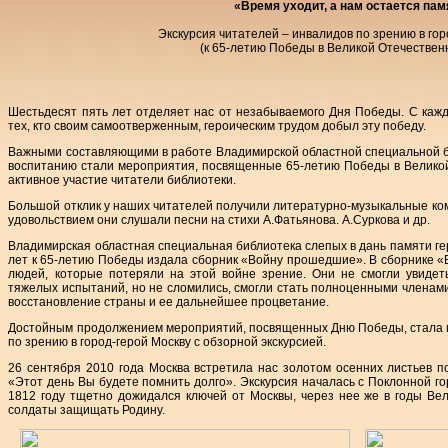
«Время уходит, а нам остается пам
Экскурсия читателей – инвалидов по зрению в гор
(к 65-летию Победы в Великой Отечествен
Шестьдесят пять лет отделяет нас от незабываемого Дня Победы. С каж
тех, кто своим самоотверженным, героическим трудом добыл эту победу.
Важными составляющими в работе Владимирской областной специальной б
воспитанию стали мероприятия, посвященные 65-летию Победы в Великой
активное участие читатели библиотеки.
Большой отклик у наших читателей получили литературно-музыкальные ко
удовольствием они слушали песни на стихи А.Фатьянова. А.Суркова и др.
Владимирская областная специальная библиотека слепых в дань памяти г
лет к 65-летию Победы издала сборник «Войну прошедшие». В сборнике
людей, которые потеряли на этой войне зрение. Они не смогли увидет
тяжелых испытаний, но не сломились, смогли стать полноценными членами
восстановление страны и ее дальнейшее процветание.
Достойным продолжением мероприятий, посвященных Дню Победы, стала п
по зрению в город-герой Москву с обзорной экскурсией.
26 сентября 2010 года Москва встретила нас золотом осенних листьев по
«Этот день Вы будете помнить долго». Экскурсия началась с Поклонной г
1812 году тщетно дожидался ключей от Москвы, через нее же в годы В
солдаты защищать Родину.