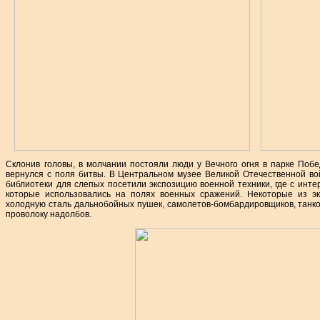
Склонив головы, в молчании постояли люди у Вечного огня в парке Побе
вернулся с поля битвы. В Центральном музее Великой Отечественной вой
библиотеки для слепых посетили экспозицию военной техники, где с инт
которые использовались на полях военных сражений. Некоторые из э
холодную сталь дальнобойных пушек, самолетов-бомбардировщиков, танко
проволоку надолбов.