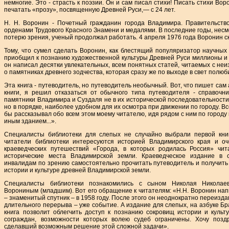
немногие. Это - страсть к поэзии. Он и сам писал стихи! Писать стихи Вор
печатать «прозу», посвященную Древней Руси,— с 24 лет.
Н. Н. Воронин - Почетный гражданин города Владимира. Правительст
орденами Трудового Красного Знамени и медалями. В последние годы, несм
потерю зрения, ученый продолжал работать. 4 апреля 1976 года Воронин с
Тому, что сумел сделать Воронин, как блестящий популяризатор научных
приобщил к познанию художественной культуры Древней Руси миллионы и
он написал десятки увлекательных, всем понятных статей, читаемых с неи
о памятниках древнего зодчества, которая сразу же по выходе в свет полю
Эта книга - путеводитель, но путеводитель необычный. Вот, что пишет сам
книги, я решил отказаться от обычного типа путеводителя - справочн
памятники Владимира и Суздаля не в их исторической последовательности,
но в порядке, наиболее удобном для их осмотра при движении по городу. Все
бы рассказывал обо всем этом моему читателю, идя рядом с ним по городу
иным зданием...».
Специалисты библиотеки для слепых не случайно выбрали первой книг
читатели библиотеки интересуются историей Владимирского края и о
краеведческих путешествий «Города, в которых родилась Россия» чи
исторические места Владимирской земли. Краеведческое издание в 
инвалидам по зрению самостоятельно прочитать путеводитель и получить
истории и культуре древней Владимирской земли.
Специалисты библиотеки познакомились с сыном Николая Николае
Ворониным (младшим). Вот его обращение к читателям: «Н.Н. Воронин на
– знаменитый спутник – в 1958 году. После этого он неоднократно переизд
длительного перерыва – уже событие. А издание для слепых, на азбуке Бр
книга позволит облегчить доступ к познанию сокровищ истории и куль
сограждан, возможности которых волею судеб ограничены. Хочу поздр
сделавший возможным решение этой сложной задачи».