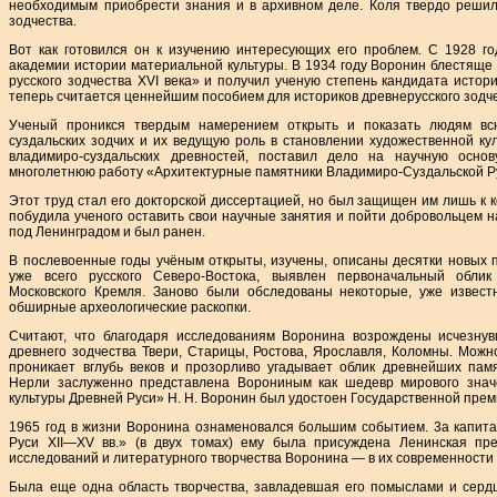
необходимым приобрести знания и в архивном деле. Коля твердо решил
зодчества.
Вот как готовился он к изучению интересующих его проблем. С 1928 г
академии истории материальной культуры. В 1934 году Воронин блестяще
русского зодчества XVI века» и получил ученую степень кандидата истори
теперь считается ценнейшим пособием для историков древнерусского зодч
Ученый проникся твердым намерением открыть и показать людям всю
суздальских зодчих и их ведущую роль в становлении художественной ку
владимиро-суздальских древностей, поставил дело на научную осно
многолетнюю работу «Архитектурные памятники Владимиро-Суздальской Ру
Этот труд стал его докторской диссертацией, но был защищен им лишь к 
побудила ученого оставить свои научные занятия и пойти добровольцем н
под Ленинградом и был ранен.
В послевоенные годы учёным открыты, изучены, описаны десятки новых п
уже всего русского Северо-Востока, выявлен первоначальный облик
Московского Кремля. Заново были обследованы некоторые, уже извест
обширные археологические раскопки.
Считают, что благодаря исследованиям Воронина возрождены исчезну
древнего зодчества Твери, Старицы, Ростова, Ярославля, Коломны. Можн
проникает вглубь веков и прозорливо угадывает облик древнейших пам
Нерли заслуженно представлена Ворониным как шедевр мирового знач
культуры Древней Руси» Н. Н. Воронин был удостоен Государственной прем
1965 год в жизни Воронина ознаменовался большим событием. 3а капит
Руси XII—XV вв.» (в двух томах) ему была присуждена Ленинская пр
исследований и литературного творчества Воронина — в их современности 
Была еще одна область творчества, завладевшая его помыслами и сердц