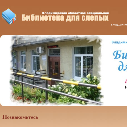
вход для н
П
ознакомьтесь