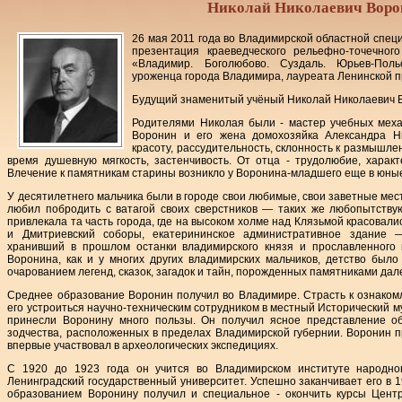
Николай Николаевич Воро
26 мая 2011 года во Владимирской областной спец
презентация краеведческого рельефно-точечног
«Владимир. Боголюбово. Суздаль. Юрьев-Пол
уроженца города Владимира, лауреата Ленинской пр
Будущий знаменитый учёный Николай Николаевич В
Родителями Николая были - мастер учебных меха
Воронин и его жена домохозяйка Александра Н
красоту, рассудительность, склонность к размышлен
время душевную мягкость, застенчивость. От отца - трудолюбие, характ
Влечение к памятникам старины возникло у Воронина-младшего еще в юные
У десятилетнего мальчика были в городе свои любимые, свои заветные мест
любил побродить с ватагой своих сверстников — таких же любопытств
привлекала та часть города, где на высоком холме над Клязьмой красовал
и Дмитриевский соборы, екатерининское административное здание —
хранивший в прошлом останки владимирского князя и прославленного 
Воронина, как и у многих других владимирских мальчиков, детство бы
очарованием легенд, сказок, загадок и тайн, порожденных памятниками да
Среднее образование Воронин получил во Владимире. Страсть к ознако
его устроиться научно-техническим сотрудником в местный Исторический м
принесли Воронину много пользы. Он получил ясное представление о
зодчества, расположенных в пределах Владимирской губернии. Воронин 
впервые участвовал в археологических экспедициях.
С 1920 до 1923 года он учится во Владимирском институте народно
Ленинградский государственный университет. Успешно заканчивает его в 1
образованием Воронину получил и специальное - окончить курсы Центр