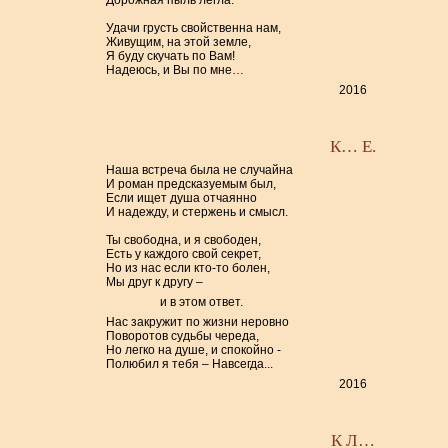
Дорожная пыль легла.
Удачи грусть свойственна нам,
Живущим, на этой земле,
Я буду скучать по Вам!
Надеюсь, и Вы по мне…
2016
К… Е.
Наша встреча была не случайна
И роман предсказуемым был,
Если ищет душа отчаянно
И надежду, и стержень и смысл.
Ты свободна, и я свободен,
Есть у каждого свой секрет,
Но из нас если кто-то болен,
Мы друг к другу –
и в этом ответ.
Нас закружит по жизни неровно
Поворотов судьбы череда,
Но легко на душе, и спокойно -
Полюбил я тебя – Навсегда...
2016
К Л…