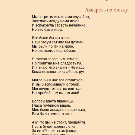
Акварель по стеклу
Мы встретились с вами случайно,
Зажглась между нами искра
И вспыхнула страсть нечаянно,
Но это была игра.
Все было бы как в раю
Наш разум затмил бы дурман,
Мы были почти на краю,
Но это всего лишь обман.
Я грехов совершил немало,
Но приятна мне сладость губ
И я знаю, что значит - Не надо
Когда нежность и слабость рук.
Могло бы у нас все случиться,
И мы б вспоминали с тобой.
Мог вечер тот в утро влиться,
Но жребий нам выпал иной.
Волосы цвета пшеницы,
Глаза глубиною вдаль,
Мне было досадно проститься,
Вам было немного жаль…
-Ну что вы, не стоит, прощайте,
Пусть будет дорога легка.
За ее «Рено» на асфальте