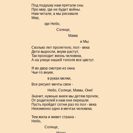
Под подушку нам прятали сны
Про мир, где не будет войны.
Нам читали, а мы рисовали
Мир,
где Небо,
Солнце,
Мама
и Мы.
Сколько лет пролетело, пол - века
Дети выросли, внуки растут,
Так проходит жизнь человека,
А на улице нашей тополя все цветут.
Я во двор смотрю из окна
Чьи-то внуки,
в руках мелки,
Все рисуют мечты свои -
Небо, Солнце, Мамы, Они!
Значит, нужные книги мы детям прочли,
От родителей к нам они перешли.
Пусть пройдет сотни раз по пол - века
Неизменно одно в мечтах человека.
Тем жила и живет страна -
Небо,
Солнце,