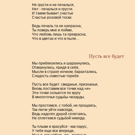
Не грусти и не печалься,
Нет - печалься и грусти.
И таким бывает счастье
Счастье розовой тоски.
Ведь печаль та не напрасна,
Ты поверь мне и пойми,
Что любовь лишь та прекрасна,
Что в цветах и что в пыли…
Пусть все будет
Мы приблизились и шарахнулись,
Отвернулись, придя в себя,
Мысли в страхе ночном, барахтались,
Сладость совестью теребя.
Пусть все будет: свиданья, признанья,
Вновь поставим все точки над «и»
Эти точки сольются по кругу
В многоточья судьбы-чехарды.
Мы простимся, с тобой, не прощаясь,
Так легче уйти навсегда,
Ведь надолго душой сплетаясь,
Не сплетемся судьбой никогда.
Ты плыви и красуйся - как парус,
У тебя еще все впереди,