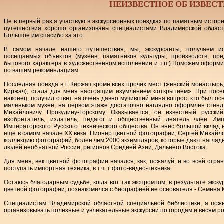
НЕИЗВЕСТНОЕ ОБ ИЗВЕС
Не в первый раз я участвую в экскурсионных поездках по памятным истор
путешествия хорошо организованы специалистами Владимирской област
Большое им спасибо за это.
В самом начале нашего путешествия, мы, экскурсанты, получаем 
посещаемых объектов (музеев, памятников культуры, производств, пр
бытового характера в художественном исполнении и т.п.).Поможем оформ
по вашим рекомендациям.
Последняя поезда в г. Киржач кроме всех прочих мест (женский монастырь
Киржач), стала для меня настоящим изумлением «открытием». При посещ
наконец, получил ответ на очень давно мучивший меня вопрос: кто был о
маленьком музее, на первом этаже достаточно наглядно оформлен стен
Михайловичу Прокудину-Горскому. Оказывается, он известный русски
изобретатель, издатель, педагог и общественный деятель член Импе
Императорского Русского технического общества. Он внес большой вклад
еще в самом начале ХХ века. Пионер цветной фотографии, Сергей Михайло
коллекцию фотографий, более чем 2000 экземпляров, которые дают наглядн
людей необъятной России, регионов Средней Азии, Дальнего Востока.
Для меня, век цветной фотографии начался, как, пожалуй, и во всей стран
поступать импортная техника, в т.ч. т фото-видео-техника.
Остаюсь благодарным судьбе, когда вот так экспромтом, в результате экскур
цветной фотографии, познакомился с биографией ее основателя - Семена 
Специалистам Владимирской областной специальной библиотеки, я поже
организовывать полезные и увлекательные экскурсии по городам и весям ро