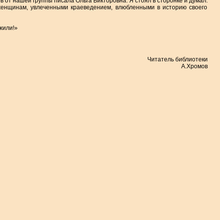
в от нашей группы писала Ольга Викторовна. Я стоял в сторонке и думал:
 женщинам, увлеченными краеведением, влюбленными в историю своего
жили!»
Читатель библиотеки
А.Хромов