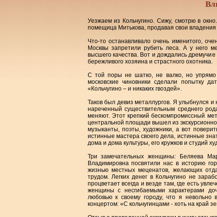
Вл
Уезжаем из Кольчугино. Сижу, смотрю в окно
помещица Митькова, продавая свои владения с
Что-то останавливало очень именитого, очен
Москвы запретили рубить леса. А у него ме
высшего качества. Вот и дождались дремучие л
бережливого хозяина и страстного охотника.
С той поры не шатко, не валко, но упрямо
московские чиновники сделали попытку дат
«Кольчугино – и никаких гвоздей».
Таков был девиз металлургов. Я улыбнулся и 
нареченный существительным среднего рода
меняют. Этот крепкий бескомпромиссный мет
центральной площади вышел из экскурсионног
музыканты, поэты, художники, а вот поверит
истинные мастера своего дела, истинные знато
дома и дома культуры, его кружков и студий х
Три замечательных женщины: Беляева Мар
Владимировна посвятили нас в историю гор
жизнью местных меценатов, желающих отда
трудом. Легких денег в Кольчугино не зара
процветает всегда и везде там, где есть увл
женщины с несгибаемыми характерами доч
любовью к своему городу, что я невольно 
концертом: «С кольчугинцами - хоть на край з