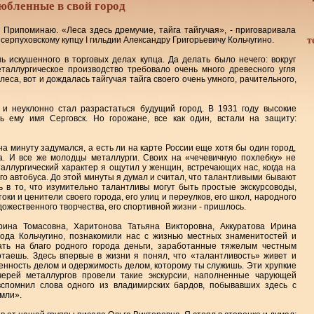
юбленные в свой город
. Припоминаю. «Леса здесь дремучие, тайга тайгучая», - приговаривала
ерпуховскому купцу I гильдии Александру Григорьевичу Кольчугино.
т
ь искушенного в торговых делах купца. Да делать было нечего: вокруг
таллургическое производство требовало очень много древесного угля
еса, вот и дождалась тайгучая тайга своего очень умного, рачительного,
 и неуклонно стал разрастаться будущий город. В 1931 году высокие
ь ему имя Серговск. Но горожане, все как один, встали на защиту:
на минуту задумался, а есть ли на карте России еще хотя бы один город,
. И все же молодцы металлурги. Своих на «чечевичную похлебку» не
аллургический характер я ощутил у женщин, встречающих нас, когда на
о автобуса. До этой минуты я думал и считал, что талантливыми бывают
ь в то, что изумительно талантливы могут быть простые экскурсоводы,
ки и ценители своего города, его улиц и переулков, его школ, народного
удожественного творчества, его спортивной жизни - пришлось.
ина Томасовна, Харитонова Татьяна Викторовна, Аккуратова Ирина
ода Кольчугино, познакомили нас с жизнью местных знаменитостей и
ть на благо родного города деньги, заработанные тяжелым честным
ботаешь. Здесь впервые в жизни я понял, что «талантливость» живет и
еченность делом и одержимость делом, которому ты служишь. Эти хрупкие
ерей металлургов провели такие экскурсии, наполненные чарующей
вспомнил слова одного из владимирских бардов, побывавших здесь с
емли».