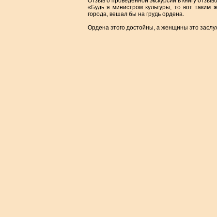
Отзыв о проведенной экскурсии в книгу отзыво
«Будь я министром культуры, то вот таким
города, вешал бы на грудь ордена.
Ордена этого достойны, а женщины это заслу